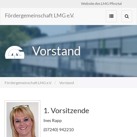
Website des LMG Pfinztal
Fördergemeinschaft LMG e.V.
Zum
Inhalt
springen
Vorstand
Fördergemeinschaft LMG e.V.
Vorstand
1. Vorsitzende
Ines Rapp
(07240) 942210