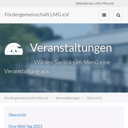
Website des LMG Pfinztal
Fördergemeinschaft LMG e.V.
Zum
Inhalt
springen
Veranstaltungen
Wählen Sie links im Menü eine
Veranstaltung aus.
Fördergemeinschaft LMG e.V.
Veranstaltungen
Übersicht
Übersicht
Eine Welt Tag 2023