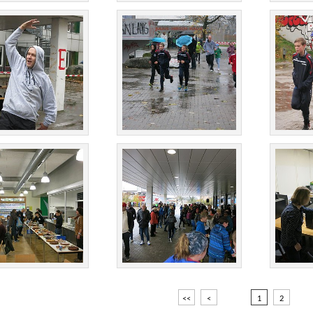
<<
<
1
2