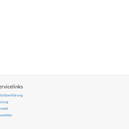
ervicelinks
itrittserklärung
tzung
ntakt
wsletter