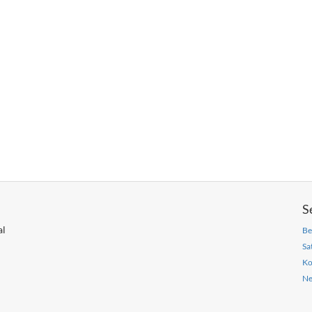
S
al
Be
Sa
Ko
Ne