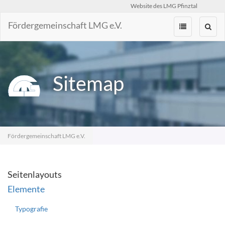
Website des LMG Pfinztal
Fördergemeinschaft LMG e.V.
Zum
Inhalt
springen
Sitemap
Fördergemeinschaft LMG e.V.
Seitenlayouts
Elemente
Typografie