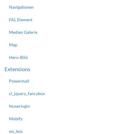
Navigationen
FAL Element
Medien Galerie
Map
Hero-Bild
Extensions
Powermail
cl_jquery_fancybox
feuserlogin
Mobify
ws_less