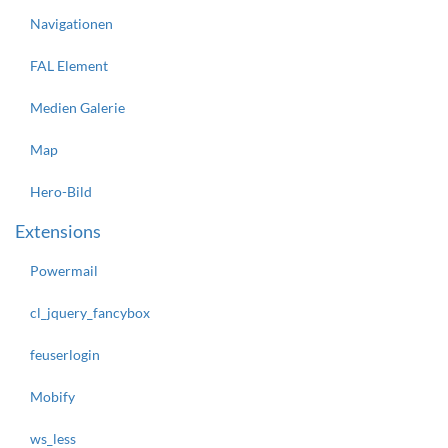
Navigationen
FAL Element
Medien Galerie
Map
Hero-Bild
Extensions
Powermail
cl_jquery_fancybox
feuserlogin
Mobify
ws_less