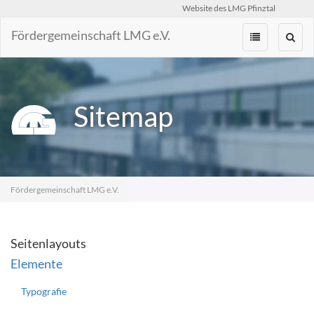
Website des LMG Pfinztal
Fördergemeinschaft LMG e.V.
Zum
Inhalt
springen
Sitemap
Fördergemeinschaft LMG e.V.
Seitenlayouts
Elemente
Typografie