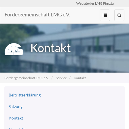
Website des LMG Pfinztal
Fördergemeinschaft LMG e.V.
Zum
Inhalt
springen
Kontakt
Fördergemeinschaft LMG e.V.
Service
Kontakt
Beitrittserklärung
Satzung
Kontakt