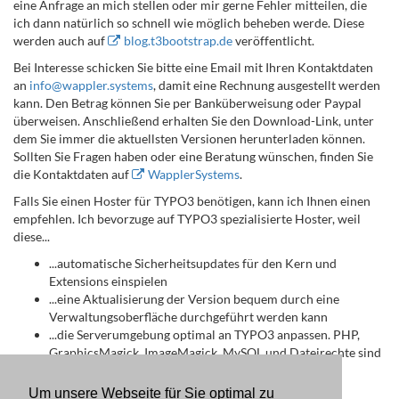
eine Anfrage an mich stellen oder mir gerne Fehler mitteilen, die
ich dann natürlich so schnell wie möglich beheben werde. Diese
werden auch auf
blog.t3bootstrap.de
veröffentlicht.
Bei Interesse schicken Sie bitte eine Email mit Ihren Kontaktdaten
an
info
@wappler
.systems
, damit eine Rechnung ausgestellt werden
kann. Den Betrag können Sie per Banküberweisung oder Paypal
überweisen. Anschließend erhalten Sie den Download-Link, unter
dem Sie immer die aktuellsten Versionen herunterladen können.
Sollten Sie Fragen haben oder eine Beratung wünschen, finden Sie
die Kontaktdaten auf
WapplerSystems
.
Falls Sie einen Hoster für TYPO3 benötigen, kann ich Ihnen einen
empfehlen. Ich bevorzuge auf TYPO3 spezialisierte Hoster, weil
diese...
...automatische Sicherheitsupdates für den Kern und
Extensions einspielen
...eine Aktualisierung der Version bequem durch eine
Verwaltungsoberfläche durchgeführt werden kann
...die Serverumgebung optimal an TYPO3 anpassen. PHP,
GraphicsMagick, ImageMagick, MySQL und Dateirechte sind
optimal vorbereitet
Um unsere Webseite für Sie optimal zu
Ich persönlich empfehle
Mittwald
(Affiliate-Link).