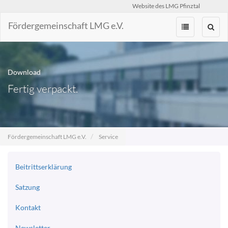
Website des LMG Pfinztal
Fördergemeinschaft LMG e.V.
Zum
Inhalt
springen
Download
Fertig verpackt.
Fördergemeinschaft LMG e.V.
Service
Beitrittserklärung
Satzung
Kontakt
Newsletter