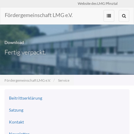
Website des LMG Pfinztal
Fördergemeinschaft LMG e.V.
Zum
Inhalt
springen
Download
Fertig verpackt.
Fördergemeinschaft LMG e.V.
Service
Beitrittserklärung
Satzung
Kontakt
Newsletter