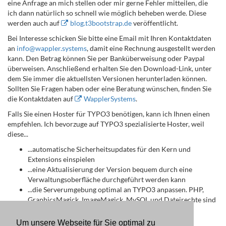
eine Anfrage an mich stellen oder mir gerne Fehler mitteilen, die
ich dann natürlich so schnell wie möglich beheben werde. Diese
werden auch auf
blog.t3bootstrap.de
veröffentlicht.
Bei Interesse schicken Sie bitte eine Email mit Ihren Kontaktdaten
an
info
@wappler
.systems
, damit eine Rechnung ausgestellt werden
kann. Den Betrag können Sie per Banküberweisung oder Paypal
überweisen. Anschließend erhalten Sie den Download-Link, unter
dem Sie immer die aktuellsten Versionen herunterladen können.
Sollten Sie Fragen haben oder eine Beratung wünschen, finden Sie
die Kontaktdaten auf
WapplerSystems
.
Falls Sie einen Hoster für TYPO3 benötigen, kann ich Ihnen einen
empfehlen. Ich bevorzuge auf TYPO3 spezialisierte Hoster, weil
diese...
...automatische Sicherheitsupdates für den Kern und
Extensions einspielen
...eine Aktualisierung der Version bequem durch eine
Verwaltungsoberfläche durchgeführt werden kann
...die Serverumgebung optimal an TYPO3 anpassen. PHP,
GraphicsMagick, ImageMagick, MySQL und Dateirechte sind
optimal vorbereitet
Um unsere Webseite für Sie optimal zu
Ich persönlich empfehle
Mittwald
(Affiliate-Link).