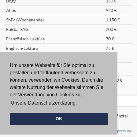
Bogy
150 €
Abos
920 €
SMV (Wochenende)
1.150 €
Fußball-AG
700 €
Französisch-Lektüre
70 €
Englisch-Lektüre
75 €
Exkursion
75 €
Um unsere Webseite für Sie optimal zu
Sponsorenlauf 2020 (EWT)
300 €
gestalten und fortlaufend verbessern zu
Summe Gesamt
3.700 €
58.940 €
können, verwenden wir Cookies. Durch die
weitere Nutzung der Webseite stimmen Sie
der Verwendung von Cookies zu.
Unsere Datenschutzerklärung.
© 2022 Fördergemeinschaft Ludwig-Marum-Gymnasium Pfinztal
OK
e.V. | Sämtliche Inhalte sind urheberrechtlich geschützt.
Login
Sitemap
Datenschutzerklärung
Impressum