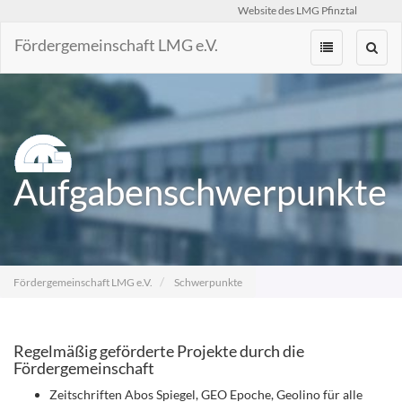
Website des LMG Pfinztal
Fördergemeinschaft LMG e.V.
Zum
Inhalt
springen
Aufgabenschwerpunkte
Fördergemeinschaft LMG e.V.
Schwerpunkte
Regelmäßig geförderte Projekte durch die
Fördergemeinschaft
Zeitschriften Abos Spiegel, GEO Epoche, Geolino für alle