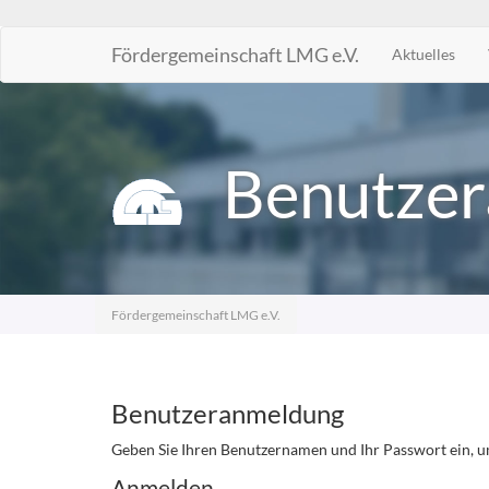
Fördergemeinschaft LMG e.V.
Aktuelles
Zum
Inhalt
springen
Benutzer
Fördergemeinschaft LMG e.V.
Benutzeranmeldung
Geben Sie Ihren Benutzernamen und Ihr Passwort ein, u
Anmelden