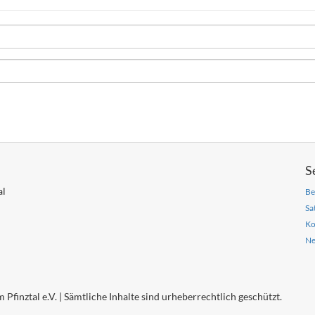
S
al
Be
Sa
Ko
Ne
ztal e.V. | Sämtliche Inhalte sind urheberrechtlich geschützt.