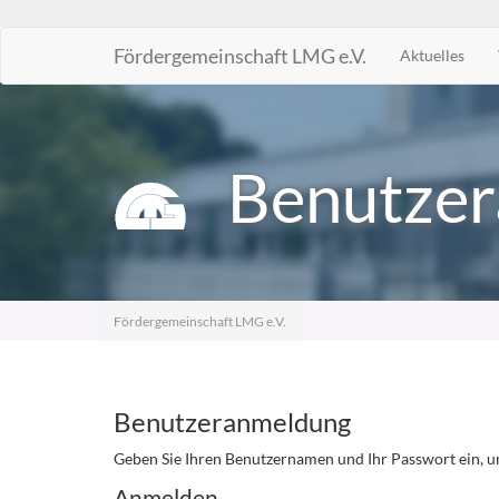
Fördergemeinschaft LMG e.V.
Aktuelles
Zum
Inhalt
springen
Benutzer
Fördergemeinschaft LMG e.V.
Benutzeranmeldung
Geben Sie Ihren Benutzernamen und Ihr Passwort ein, u
Anmelden