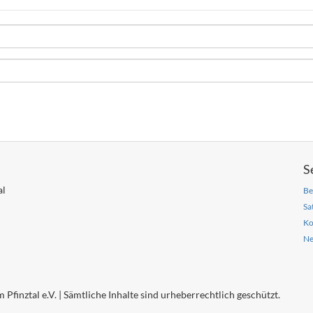
S
al
Be
Sa
Ko
Ne
ztal e.V. | Sämtliche Inhalte sind urheberrechtlich geschützt.