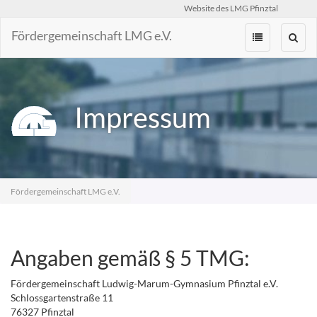
Website des LMG Pfinztal
Fördergemeinschaft LMG e.V.
Zum
Inhalt
springen
Impressum
Fördergemeinschaft LMG e.V.
Angaben gemäß § 5 TMG:
Fördergemeinschaft Ludwig-Marum-Gymnasium Pfinztal e.V.
Schlossgartenstraße 11
76327 Pfinztal