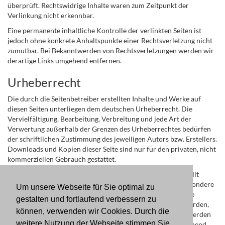
überprüft. Rechtswidrige Inhalte waren zum Zeitpunkt der
Verlinkung nicht erkennbar.
Eine permanente inhaltliche Kontrolle der verlinkten Seiten ist
jedoch ohne konkrete Anhaltspunkte einer Rechtsverletzung nicht
zumutbar. Bei Bekanntwerden von Rechtsverletzungen werden wir
derartige Links umgehend entfernen.
Urheberrecht
Die durch die Seitenbetreiber erstellten Inhalte und Werke auf
diesen Seiten unterliegen dem deutschen Urheberrecht. Die
Vervielfältigung, Bearbeitung, Verbreitung und jede Art der
Verwertung außerhalb der Grenzen des Urheberrechtes bedürfen
der schriftlichen Zustimmung des jeweiligen Autors bzw. Erstellers.
Downloads und Kopien dieser Seite sind nur für den privaten, nicht
kommerziellen Gebrauch gestattet.
Soweit die Inhalte auf dieser Seite nicht vom Betreiber erstellt
wurden, werden die Urheberrechte Dritter beachtet. Insbesondere
Um unsere Webseite für Sie optimal zu
werden Inhalte Dritter als solche gekennzeichnet. Sollten Sie
gestalten und fortlaufend verbessern zu
trotzdem auf eine Urheberrechtsverletzung aufmerksam werden,
können, verwenden wir Cookies. Durch die
bitten wir um einen entsprechenden Hinweis. Bei Bekanntwerden
weitere Nutzung der Webseite stimmen Sie
von Rechtsverletzungen werden wir derartige Inhalte umgehend