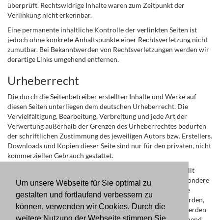
überprüft. Rechtswidrige Inhalte waren zum Zeitpunkt der
Verlinkung nicht erkennbar.
Eine permanente inhaltliche Kontrolle der verlinkten Seiten ist
jedoch ohne konkrete Anhaltspunkte einer Rechtsverletzung nicht
zumutbar. Bei Bekanntwerden von Rechtsverletzungen werden wir
derartige Links umgehend entfernen.
Urheberrecht
Die durch die Seitenbetreiber erstellten Inhalte und Werke auf
diesen Seiten unterliegen dem deutschen Urheberrecht. Die
Vervielfältigung, Bearbeitung, Verbreitung und jede Art der
Verwertung außerhalb der Grenzen des Urheberrechtes bedürfen
der schriftlichen Zustimmung des jeweiligen Autors bzw. Erstellers.
Downloads und Kopien dieser Seite sind nur für den privaten, nicht
kommerziellen Gebrauch gestattet.
Soweit die Inhalte auf dieser Seite nicht vom Betreiber erstellt
wurden, werden die Urheberrechte Dritter beachtet. Insbesondere
Um unsere Webseite für Sie optimal zu
werden Inhalte Dritter als solche gekennzeichnet. Sollten Sie
gestalten und fortlaufend verbessern zu
trotzdem auf eine Urheberrechtsverletzung aufmerksam werden,
können, verwenden wir Cookies. Durch die
bitten wir um einen entsprechenden Hinweis. Bei Bekanntwerden
weitere Nutzung der Webseite stimmen Sie
von Rechtsverletzungen werden wir derartige Inhalte umgehend