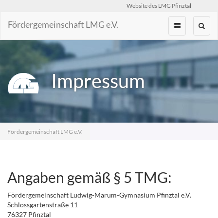
Website des LMG Pfinztal
Fördergemeinschaft LMG e.V.
Zum
Inhalt
springen
Impressum
Fördergemeinschaft LMG e.V.
Angaben gemäß § 5 TMG:
Fördergemeinschaft Ludwig-Marum-Gymnasium Pfinztal e.V.
Schlossgartenstraße 11
76327 Pfinztal