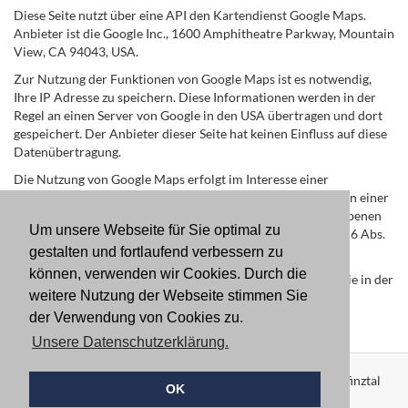
Diese Seite nutzt über eine API den Kartendienst Google Maps.
Anbieter ist die Google Inc., 1600 Amphitheatre Parkway, Mountain
View, CA 94043, USA.
Zur Nutzung der Funktionen von Google Maps ist es notwendig,
Ihre IP Adresse zu speichern. Diese Informationen werden in der
Regel an einen Server von Google in den USA übertragen und dort
gespeichert. Der Anbieter dieser Seite hat keinen Einfluss auf diese
Datenübertragung.
Die Nutzung von Google Maps erfolgt im Interesse einer
ansprechenden Darstellung unserer Online-Angebote und an einer
leichten Auffindbarkeit der von uns auf der Website angegebenen
Um unsere Webseite für Sie optimal zu
Orte. Dies stellt ein berechtigtes Interesse im Sinne von Art. 6 Abs.
1 lit. f DSGVO dar.
gestalten und fortlaufend verbessern zu
können, verwenden wir Cookies. Durch die
Mehr Informationen zum Umgang mit Nutzerdaten finden Sie in der
weitere Nutzung der Webseite stimmen Sie
Datenschutzerklärung von Google:
https://www.google.de/intl/de/policies/privacy/
.
der Verwendung von Cookies zu.
Unsere Datenschutzerklärung.
© 2022 Fördergemeinschaft Ludwig-Marum-Gymnasium Pfinztal
OK
e.V. | Sämtliche Inhalte sind urheberrechtlich geschützt.