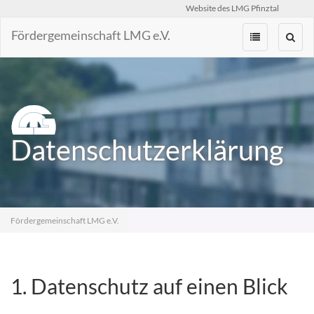
Website des LMG Pfinztal
Fördergemeinschaft LMG e.V.
Zum
Inhalt
springen
Datenschutzerklärung
Fördergemeinschaft LMG e.V.
1. Datenschutz auf einen Blick