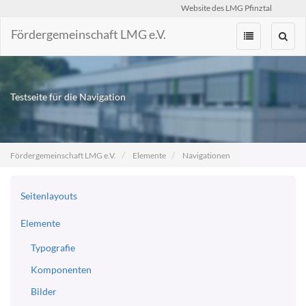
Website des LMG Pfinztal
Fördergemeinschaft LMG e.V.
Zum
Inhalt
springen
Testseite für die Navigation
Fördergemeinschaft LMG e.V.
Elemente
Navigationen
Seitenlayouts
Elemente
Typografie
Komponenten
Bilder