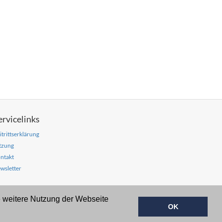
ervicelinks
itrittserklärung
tzung
ntakt
wsletter
e weitere Nutzung der Webseite
OK
Login
Sitemap
Datenschutzerklärung
Impressum