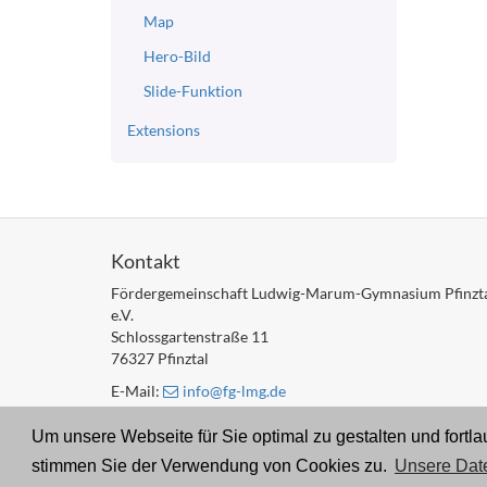
Map
Hero-Bild
Slide-Funktion
Extensions
Kontakt
Fördergemeinschaft Ludwig-Marum-Gymnasium Pfinzt
e.V.
Schlossgartenstraße 11
76327 Pfinztal
E-Mail:
info
@fg-lmg
.de
Um unsere Webseite für Sie optimal zu gestalten und fort
© 2022 Fördergemeinschaft Ludwig-Marum-Gymnasium Pfin
stimmen Sie der Verwendung von Cookies zu.
Unsere Date