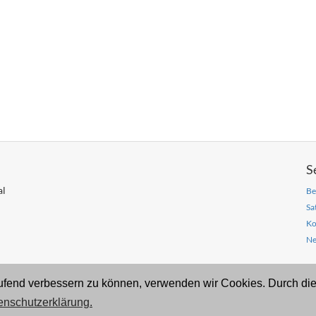
S
al
Be
Sa
Ko
Ne
laufend verbessern zu können, verwenden wir Cookies. Durch di
ztal e.V. | Sämtliche Inhalte sind urheberrechtlich geschützt.
nschutzerklärung.