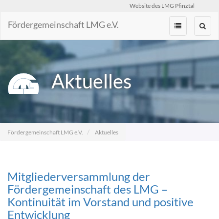
Website des LMG Pfinztal
Fördergemeinschaft LMG e.V.
Zum
Inhalt
springen
Aktuelles
Fördergemeinschaft LMG e.V.
Aktuelles
Mitgliederversammlung der
Fördergemeinschaft des LMG –
Kontinuität im Vorstand und positive
Entwicklung