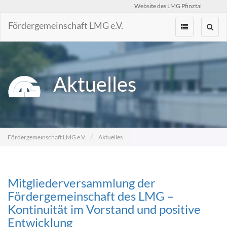
Website des LMG Pfinztal
Fördergemeinschaft LMG e.V.
Zum
Inhalt
springen
Aktuelles
Fördergemeinschaft LMG e.V.
Aktuelles
Mitgliederversammlung der
Fördergemeinschaft des LMG –
Kontinuität im Vorstand und positive
Entwicklung